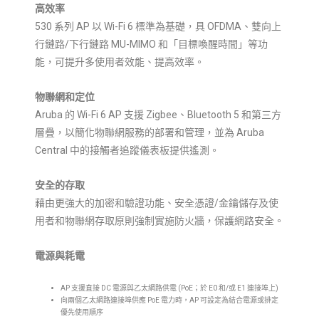
高效率
530 系列 AP 以 Wi-Fi 6 標準為基礎，具 OFDMA、雙向上
行鏈路/下行鏈路 MU-MIMO 和「目標喚醒時間」等功
能，可提升多使用者效能、提高效率。
物聯網和定位
Aruba 的 Wi-Fi 6 AP 支援 Zigbee、Bluetooth 5 和第三方
層疊，以簡化物聯網服務的部署和管理，並為 Aruba
Central 中的接觸者追蹤儀表板提供遙測。
安全的存取
藉由更強大的加密和驗證功能、安全憑證/金鑰儲存及使
用者和物聯網存取原則強制實施防火牆，保護網路安全。
電源與耗電
AP 支援直接 DC 電源與乙太網路供電 (PoE；於 E0 和/或 E1 連接埠上)
向兩個乙太網路連接埠供應 PoE 電力時，AP 可設定為結合電源或排定
優先使用順序