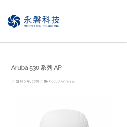
Aruba 530 系列 AP
/
14 5 月, 2018
/
Product-Wireless