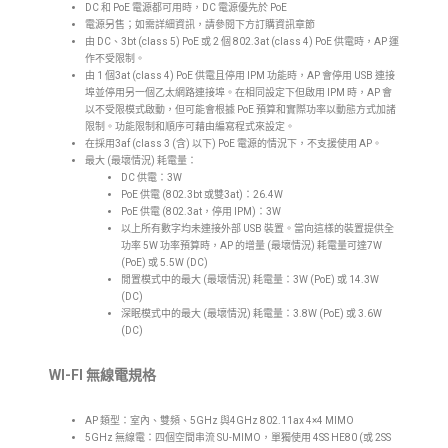
DC 和 PoE 電源都可用時，DC 電源優先於 PoE
電源另售；如需詳細資訊，請參閱下方訂購資訊章節
由 DC、3bt (class 5) PoE 或 2 個 802.3at (class 4) PoE 供電時，AP 運
作不受限制。
由 1 個3at (class 4) PoE 供電且停用 IPM 功能時，AP 會停用 USB 連接
埠並停用另一個乙太網路連接埠。在相同設定下但啟用 IPM 時，AP 會
以不受限模式啟動，但可能會根據 PoE 預算和實際功率以動態方式加諸
限制。功能限制和順序可藉由編寫程式來設定。
在採用3af (class 3 (含) 以下) PoE 電源的情況下，不支援使用 AP。
最大 (最壞情況) 耗電量：
DC 供電：3W
PoE 供電 (802.3bt 或雙3at)：26.4W
PoE 供電 (802.3at，停用 IPM)：3W
以上所有數字均未連接外部 USB 裝置。當向這樣的裝置提供全
功率 5W 功率預算時，AP 的增量 (最壞情況) 耗電量可達7W
(PoE) 或 5.5W (DC)
閒置模式中的最大 (最壞情況) 耗電量：3W (PoE) 或 14.3W
(DC)
深眠模式中的最大 (最壞情況) 耗電量：3.8W (PoE) 或 3.6W
(DC)
WI-FI 無線電規格
AP 類型：室內、雙頻、5GHz 與4GHz 802.11ax 4×4 MIMO
5GHz 無線電：四個空間串流 SU-MIMO，單獨使用 4SS HE80 (或 2SS