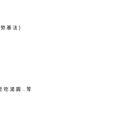
勞基法)
至吃湯圓…等