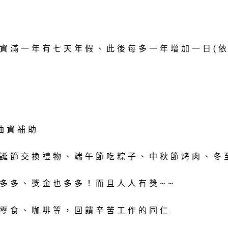
年資滿一年有七天年假、此後每多一年增加一日(依
油資補助
聖誕節交換禮物、端午節吃粽子、中秋節烤肉、冬
戲多多、獎金也多多！而且人人有獎~~
、零食、咖啡等，回饋辛苦工作的同仁