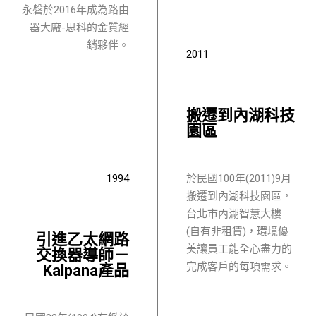
永磐於2016年成為路由
器大廠-思科的金質經
銷夥伴。
2011
搬遷到內湖科技
園區
1994
於民國100年(2011)9月
搬遷到內湖科技園區，
台北市內湖智慧大樓
(自有非租賃)，環境優
引進乙太網路
美讓員工能全心盡力的
交換器導師－
完成客戶的每項需求。
Kalpana產品