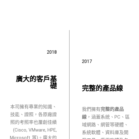
2018
2017
廣大的客戶基
礎
完整的產品線
本司擁有專業的知識、
我們擁有
完整的產品
技能、證照，各原廠證
線
，涵蓋系統、PC、區
照的考照率也屢創佳績
域網路、網管等硬體、
(Cisco, VMware, HPE,
系統軟體、資料庫及開
Microsoft..等)。廣大的