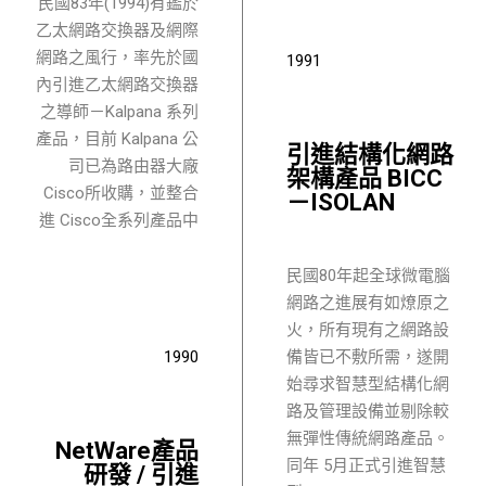
民國83年(1994)有鑑於
乙太網路交換器及網際
網路之風行，率先於國
1991
內引進乙太網路交換器
之導師－Kalpana 系列
產品，目前 Kalpana 公
引進結構化網路
司已為路由器大廠
架構產品 BICC
Cisco所收購，並整合
－ISOLAN
進 Cisco全系列產品中
民國80年起全球微電腦
網路之進展有如燎原之
火，所有現有之網路設
1990
備皆已不敷所需，遂開
始尋求智慧型結構化網
路及管理設備並剔除較
無彈性傳統網路產品。
NetWare產品
同年 5月正式引進智慧
研發 / 引進