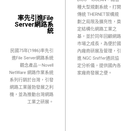
種大型規劃系統，打開
傳統 THERNET架構規
率先引進File
劃之局限及擴充性，奠
Server網路系
定結構化網路工業之
統
基，並於同年回顧網路
市場之成長，為便於國
民國75年(1986)率先引
內廠商研展及管理，引
進File Server網路系統
進 NGC Sniffer通訊協
觀念產品－Novell
定分析儀，提供國內各
NetWare 網路作業系統
家廠商發展之便。
系列行銷於台灣，引發
網路工業蓬勃發展之利
機，並為推動台灣網路
工業之研展。