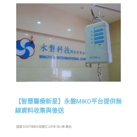
點滴監測系統會以燈光的變化提醒病患、護理人員點滴是否即將滴空；邱倢芯攝影。
【智慧醫療新星】永磐MIKO平台提供無
線資料收集與後送
感謝 DIGITIMES 邱倢芯 2018-05-08 專訪