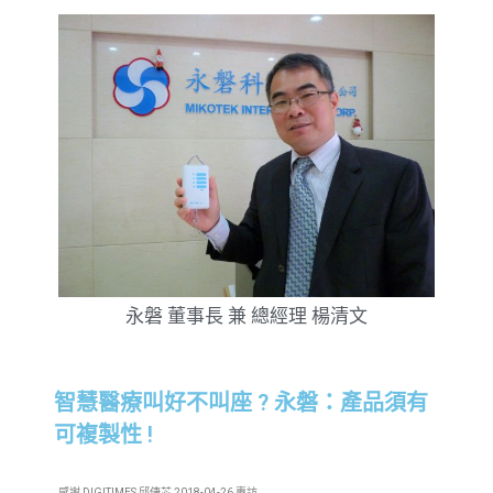
永磐 董事長 兼 總經理 楊清文
智慧醫療叫好不叫座 ? 永磐：產品須有
可複製性 !
感謝 DIGITIMES 邱倢芯 2018-04-26 專訪